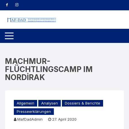
Zum
Inhalt
springen
MACHMUR-
FLÜCHTLINGSCAMP IM
NORDİRAK
Allgemein
Analysen
Dossiers & Berichte
Presseerklärungen
MafDadAdmin
27. April 2020