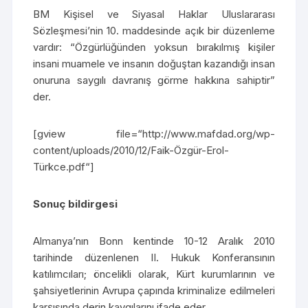
BM Kişisel ve Siyasal Haklar Uluslararası
Sözleşmesi’nin 10. maddesinde açık bir düzenleme
vardır: “Özgürlüğünden yoksun bırakılmış kişiler
insani muamele ve insanın doğuştan kazandığı insan
onuruna saygılı davranış görme hakkına sahiptir”
der.
[gview file=“http://www.mafdad.org/wp-
content/uploads/2010/12/Faik-Özgür-Erol-
Türkce.pdf“]
Sonuç bildirgesi
Almanya’nın Bonn kentinde 10-12 Aralık 2010
tarihinde düzenlenen II. Hukuk Konferansının
katılımcıları; öncelikli olarak, Kürt kurumlarının ve
şahsiyetlerinin Avrupa çapında kriminalize edilmeleri
karşısında derin kaygılarını ifade eder.