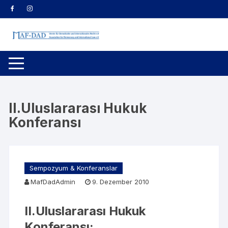
Zum
Inhalt
springen
II.Uluslararası Hukuk
Konferansı
Sempozyum & Konferanslar
MafDadAdmin
9. Dezember 2010
II.Uluslararası Hukuk
Konferansı: