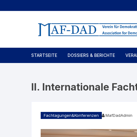
Zum
Inhalt
springen
STARTSEITE
DOSSIERS & BERICHTE
VERA
Dossiers / Berichte
Fach
II. Internationale Fac
Fachtagungen&Konferenzen
MafDadAdmin