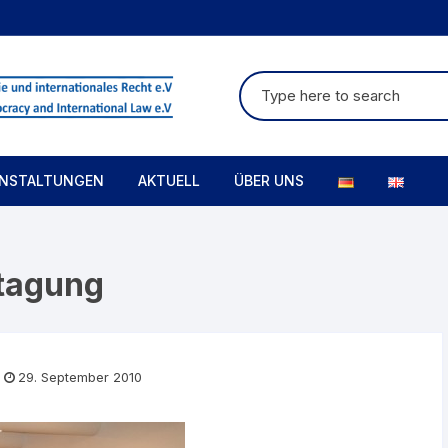
Suche
nach:
NSTALTUNGEN
AKTUELL
ÜBER UNS
tagungen&Konferenzen
Presseerklärungen
Vorstand
htagung
Analysen
Satzung
Impressum
Datenschutzerklärung
29. September 2010